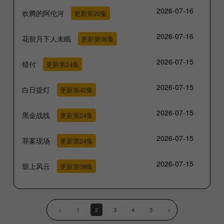
2026-07-16
欢腾的阿伦河
更新第20集
2026-07-16
花前月下人未眠
更新第06集
2026-07-15
错付
更新第24集
2026-07-15
白日提灯
更新第40集
2026-07-15
黑金战线
更新第24集
2026-07-15
罪案现场
更新第24集
2026-07-15
塬上风云
更新第38集
<
1
2
3
4
5
>