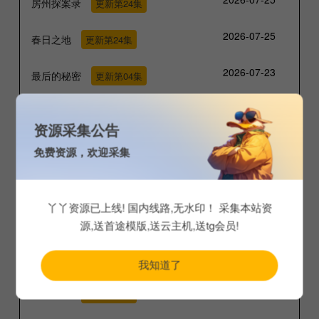
房州探案录
更新第24集
2026-07-25
春日之地
更新第24集
2026-07-23
最后的秘密
更新第04集
2026-07-22
雀骨
更新第28集
资源采集公告
2026-07-22
为你而来2026
更新第24集
免费资源，欢迎采集
2026-07-21
扁豆爱焖面
更新第34集
丫丫资源已上线! 国内线路,无水印！ 采集本站资
2026-07-21
小芳2026
更新第18集
源,送首途模版,送云主机,送tg会员!
2026-07-21
九个弹孔
更新第29集
我知道了
2026-07-21
野狗骨头
更新第32集