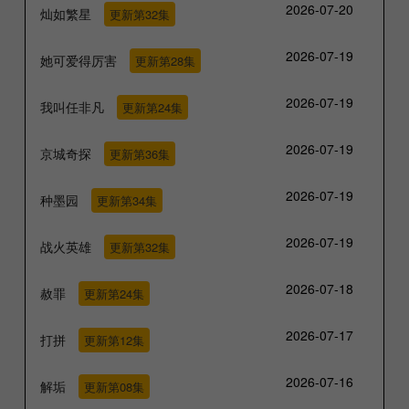
2026-07-20
灿如繁星
更新第32集
2026-07-19
她可爱得厉害
更新第28集
2026-07-19
我叫任非凡
更新第24集
2026-07-19
京城奇探
更新第36集
2026-07-19
种墨园
更新第34集
2026-07-19
战火英雄
更新第32集
2026-07-18
赦罪
更新第24集
2026-07-17
打拼
更新第12集
2026-07-16
解垢
更新第08集