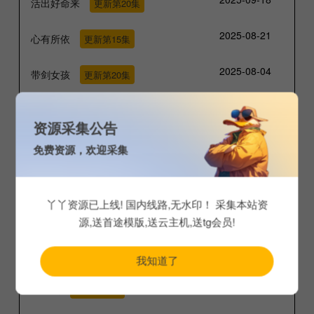
活出好命来
更新第20集
2025-08-21
心有所依
更新第15集
2025-08-04
带剑女孩
更新第20集
2025-03-01
毒枭煮妇
更新第07集
资源采集公告
2025-02-15
朱可夫
更新第12集
免费资源，欢迎采集
2024-12-16
守百年之约
更新第26集
丫丫资源已上线! 国内线路,无水印！ 采集本站资
2024-12-09
红色区域
更新第04集
源,送首途模版,送云主机,送tg会员!
2024-12-07
祖先保佑2
更新第20集
我知道了
2024-12-06
黑天使
更新第20集