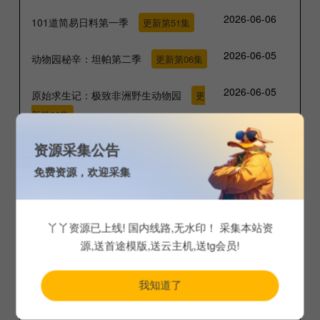
2026-06-06
101道简易日料第一季
更新第51集
2026-06-05
动物园秘辛：坦帕第二季
更新第06集
2026-06-05
原始求生记：极致非洲野生动物园
更
新第06集
2026-06-05
资源采集公告
荒野独居第四季
更新第03集
免费资源，欢迎采集
2026-06-05
惊天逆转第二季
更新第15集
2026-06-05
惊天逆转第二季中配版
更新第15集
丫丫资源已上线! 国内线路,无水印！ 采集本站资
源,送首途模版,送云主机,送tg会员!
2026-05-26
爱情盲选：波兰篇
更新第11集
我知道了
2026-05-23
范德普庄园 第三季
更新第11集