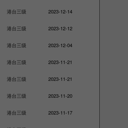
港台三级
2023-12-14
港台三级
2023-12-12
港台三级
2023-12-04
港台三级
2023-11-21
港台三级
2023-11-21
港台三级
2023-11-20
港台三级
2023-11-17