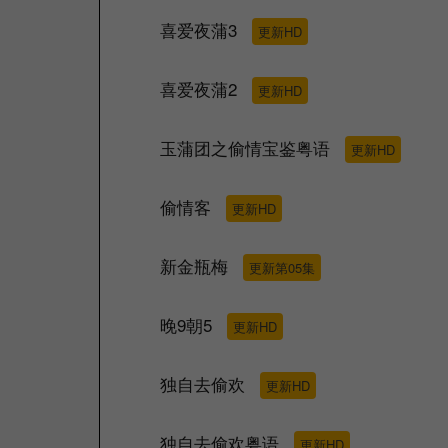
喜爱夜蒲3
更新HD
喜爱夜蒲2
更新HD
玉蒲团之偷情宝鉴粤语
更新HD
偷情客
更新HD
新金瓶梅
更新第05集
晚9朝5
更新HD
独自去偷欢
更新HD
独自去偷欢粤语
更新HD