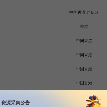
中国香港,西班牙
香港
中国香港
中国香港
中国香港
中国香港
香港
资源采集公告