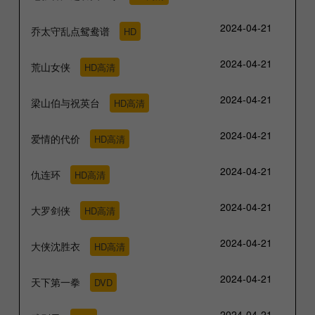
2024-04-21
乔太守乱点鸳鸯谱
HD
2024-04-21
荒山女侠
HD高清
2024-04-21
梁山伯与祝英台
HD高清
2024-04-21
爱情的代价
HD高清
2024-04-21
仇连环
HD高清
2024-04-21
大罗剑侠
HD高清
2024-04-21
大侠沈胜衣
HD高清
2024-04-21
天下第一拳
DVD
2024-04-21