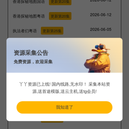
香港探秘地图国语
更新第20集
2026-06-12
香港探秘地图粤语
更新第20集
2026-06-05
执法者们粤语
更新第25集
2026-06-05
执法者们国语
更新第25集
资源采集公告
2026-06-05
非常检控观粤语
更新第25集
免费资源，欢迎采集
2026-06-05
非常检控观国语
更新第25集
丫丫资源已上线! 国内线路,无水印！ 采集本站资
2026-06-05
卧底娇娃粤语
更新第25集
源,送首途模版,送云主机,送tg会员!
2026-06-05
卧底娇娃国语
更新第25集
我知道了
2026-06-05
重案解密粤语
更新第12集