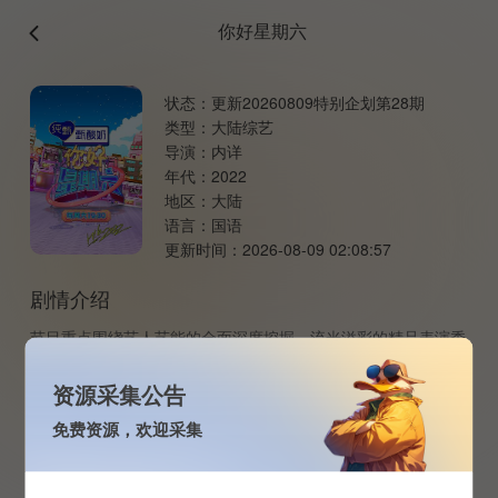
你好星期六
状态：
更新20260809特别企划第28期
类型：
大陆综艺
导演：
内详
年代：
2022
地区：
大陆
语言：
国语
更新时间：
2026-08-09 02:08:57
剧情介绍
节目重点围绕艺人艺能的全面深度挖掘、流光溢彩的精品表演秀
的创意呈现、最具热点的社会性话题输出等方面进行设计。何
炅、冯禧担任主持人，檀健次、李雪琴、秦霄贤、王鹤棣、蔡文
资源采集公告
静、赵小棠、黄明昊等担任阶段性常驻嘉宾，每期会邀请几位飞
免费资源，欢迎采集
行嘉宾参与录制，包括明星和各行各业的代表以及不同领域的艺
播放类型：
yym3u8
复制全部
术团体。节目内容由访谈、互动、秀等环节构成，全面展现嘉宾