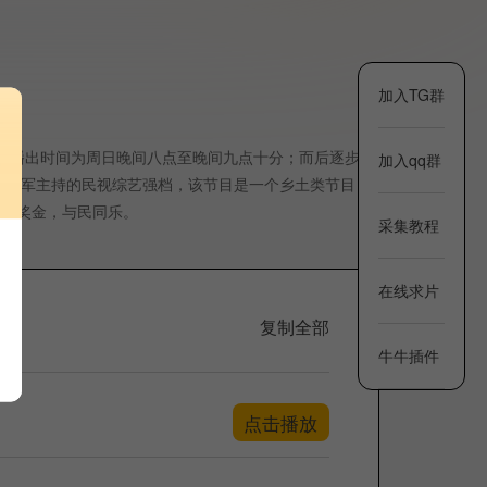
加入TG群
初，播出时间为周日晚间八点至晚间九点十分；而后逐步延
加入qq群
胡瓜领军主持的民视综艺强档，该节目是一个乡土类节目，
，送奖金，与民同乐。
采集教程
在线求片
复制全部
牛牛插件
点击播放