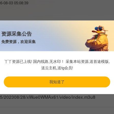
6-08-03 05:08:39
资源采集公告
11日在民视首播。主持人为胡瓜、董至成、浩角翔起、谢忻、小娴。开播之
免费资源，欢迎采集
七点三十分至九点四十分播出。 节目更换型态后，改成外景录影节目,由
落的人文、美食、特产等。主持群以及艺人来宾在节目里面跟群众玩游戏
丫丫资源已上线! 国内线路,无水印！ 采集本站资源,送首途模版,
送云主机,送tg会员!
我知道了
yyv5/202308/28/xWue0WMAx61/video/index.m3u8