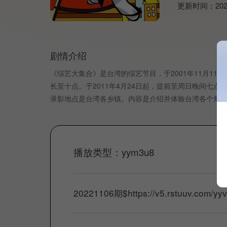
更新时间：
202
剧情介绍
《综艺大集合》是台湾的综艺节目，于2001年11月
长至十点。于2011年4月24日起，提前至周日晚间
录影地点是台湾各乡镇。内容是介绍并体验台湾各个角
播放类型：
yym3u8
20221106期
$
https://v5.rstuuv.com/