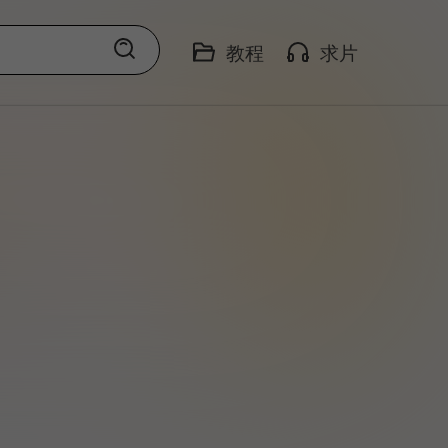
教程
求片