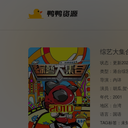
综艺大集
状态：
更新202
类型：
港台综
导演：
内详
演员：
胡瓜,贺
年代：
2001
地区：
台湾
语言：
国语
TAG标签：
未