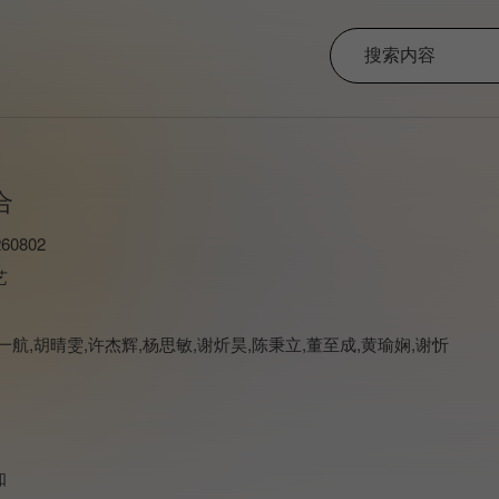
合
60802
艺
一航,胡晴雯,许杰辉,杨思敏,谢炘昊,陈秉立,董至成,黄瑜娴,谢忻
知