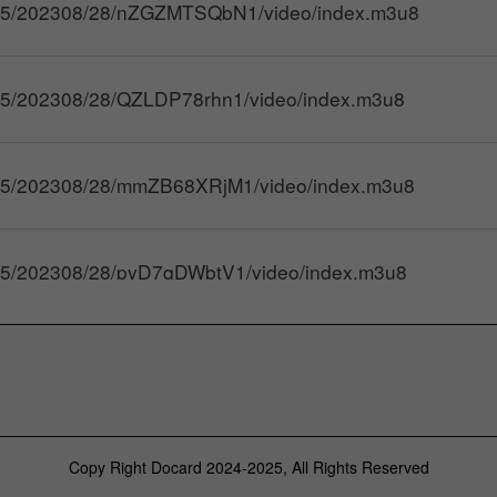
yyv5/202308/28/nZGZMTSQbN1/video/index.m3u8
yyv5/202308/28/QZLDP78rhn1/video/index.m3u8
yyv5/202308/28/mmZB68XRjM1/video/index.m3u8
yyv5/202308/28/pyD7qDWbtV1/video/index.m3u8
yyv5/202308/28/uiQTqtq9mw1/video/index.m3u8
yyv5/202308/28/NcnNLyFZMh1/video/index.m3u8
Copy Right Docard 2024-2025, All Rights Reserved