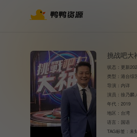
挑战吧大
状态：
更新202
类型：
港台综
导演：
内详
演员：
徐乃麟
年代：
2019
地区：
台湾
语言：
国语
TAG标签：
未