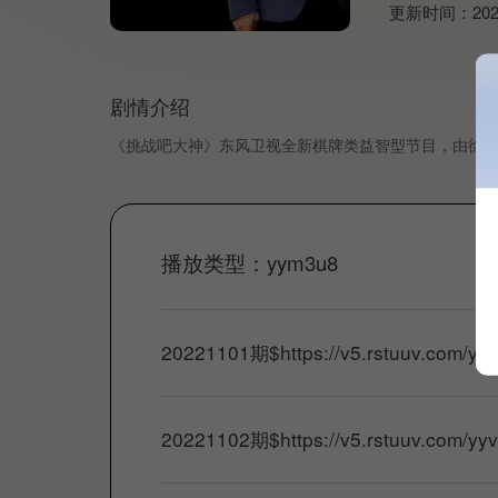
更新时间：
202
剧情介绍
《挑战吧大神》东风卫视全新棋牌类益智型节目，由徐
播放类型：
yym3u8
20221101期
$
https://v5.rstuuv.com/y
20221102期
$
https://v5.rstuuv.com/