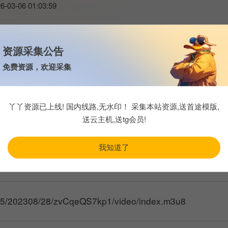
6-03-06 01:03:59
资源采集公告
乃麟、熊熊主持，征求素人上节目方城之战拿奖金
免费资源，欢迎采集
丫丫资源已上线! 国内线路,无水印！ 采集本站资源,送首途模版,
送云主机,送tg会员!
我知道了
yv5/202308/28/jcjaxEnJP01/video/index.m3u8
yyv5/202308/28/zvCqeQS7kp1/video/index.m3u8