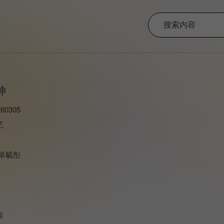
神
60305
艺
,卓毓彤
知