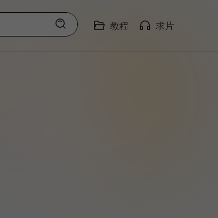
教程
求片