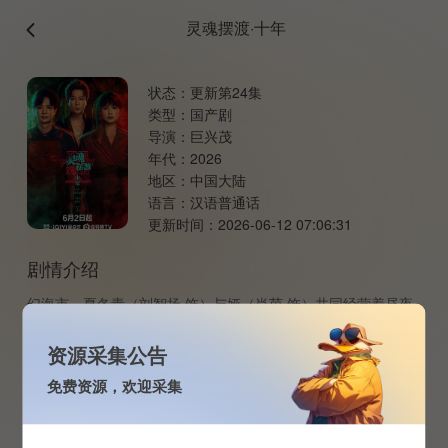
灵魂摆渡·十年
状态：
更新第24集
类型：
国产剧
导演：
巨兴茂
年代：
2026
地区：
中国大陆
语言：
汉语普通话
更新时间：
2026-06-12 07:06:31
剧情介绍
幻海市，夏冬青（刘智扬 饰）与娅（肖茵 饰）共同经营着昼夜
转换的444号便利店，并与酷似失踪赵吏（于毅 饰）的“守夜
人”结成新搭档，守护人界与灵界的平衡。三人组在平凡日子里
资源采集公告
化解了多起异事，然而，一场意外打破了平静……红月当空之
免费资源，欢迎采集
际，众人诛灭其阴谋回归现实。幻海市恢复宁静，444号便利店
播放类型：
yym3u8
复制全部
继续营业，但新的异闻已在青石板路上悄然滋生。