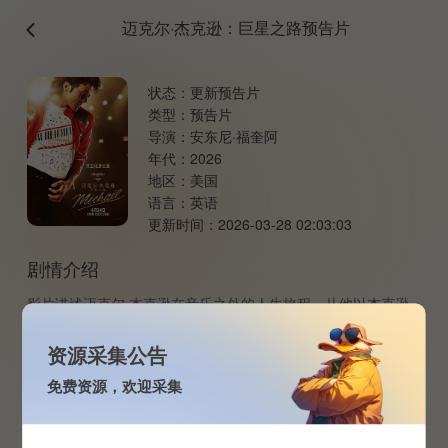
迈克尔·杰克逊：巨星之路预告片
状态：
更新预告片
类型：
预告片
导演：
安东尼·福奎阿
年代：
2026
地区：
美国
语言：
英语
更新时间：
2026-03-28 02:03:03
剧情介绍
影片讲述迈克尔·杰克逊在音乐之外的人生旅程，从他以杰克逊
五人组主唱之姿被发掘出惊人天赋的那一刻起，直到他成为一位
极具远见的艺人，他以无穷无尽的创作能力激励自己成为全世界
资源采集公告
最伟大的娱乐巨星。 这部电影同时呈现迈克尔·杰克逊舞台
免费资源，欢迎采集
之外的真实人生，并且重现他早期个人演艺生涯中最具代表性的
播放类型：
yym3u8
复制全部
经典表演，这部电影为观众提供最贴近的视角，以前所未见的方