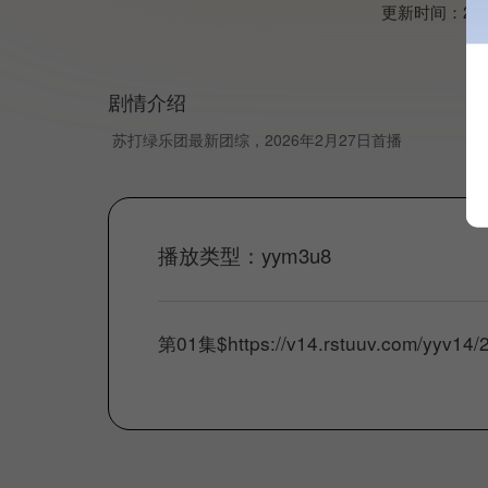
更新时间：
202
剧情介绍
苏打绿乐团最新团综，2026年2月27日首播
播放类型：
yym3u8
第01集
$
https://v14.rstuuv.com/yyv1