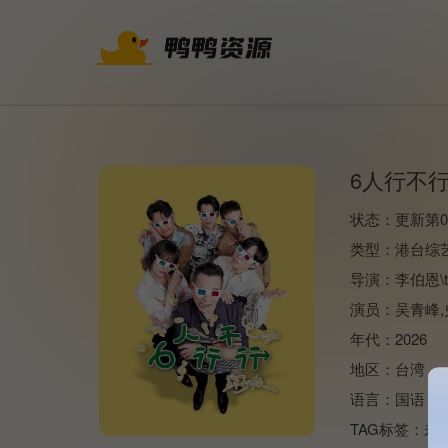
6人行不
状态：
更新第0
类型：
港台综
导演：
李伯恩\t\
演员：
吴青峰,
年代：
2026
地区：
台湾
语言：
国语
TAG标签：
未