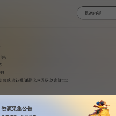
行
1集
艺
t\t
史俊威,龚钰祺,谢馨仪,何景扬,刘家凯\t\t\t
资源采集公告
知