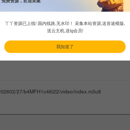
免费资源，欢迎采集
6-02-27 08:02:55
丫丫资源已上线! 国内线路,无水印！ 采集本站资源,送首途模版,
送云主机,送tg会员!
我知道了
4/202602/27/b4MFH1c46i22/video/index.m3u8