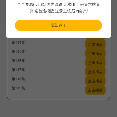
丫丫资源已上线! 国内线路,无水印！ 采集本站资
第110集
点击播放
源,送首途模版,送云主机,送tg会员!
第111集
点击播放
第112集
我知道了
点击播放
第113集
点击播放
第114集
点击播放
第115集
点击播放
第116集
点击播放
第117集
点击播放
第118集
点击播放
第119集
点击播放
第120集
点击播放
第121集
点击播放
第122集