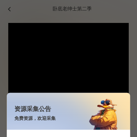
卧底老绅士第二季
剧情介绍
资源采集公告
查尔斯·纽温迪克渴望再接一桩卧底大案，他的机会终于到来：
免费资源，欢迎采集
当惠勒学院校长杰克·贝伦格（马克思·格林菲尔德饰）受到神秘
勒索者的威胁时，他邀请查尔斯伪装成教授潜入调查。是谁在制