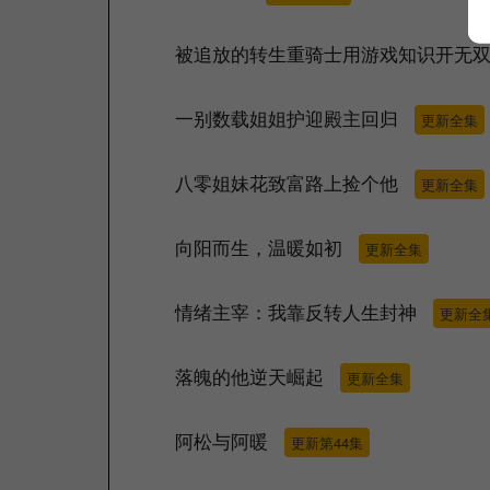
被追放的转生重骑士用游戏知识开无
一别数载姐姐护迎殿主回归
更新全集
八零姐妹花致富路上捡个他
更新全集
向阳而生，温暖如初
更新全集
情绪主宰：我靠反转人生封神
更新全
落魄的他逆天崛起
更新全集
阿松与阿暖
更新第44集