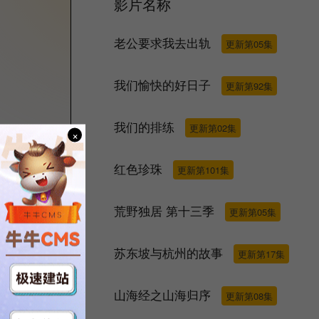
影片名称
老公要求我去出轨
更新第05集
我们愉快的好日子
更新第92集
我们的排练
更新第02集
×
红色珍珠
更新第101集
荒野独居 第十三季
更新第05集
苏东坡与杭州的故事
更新第17集
山海经之山海归序
更新第08集