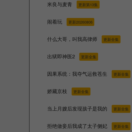
米良与麦青
更新第13集
闹着玩
更新20260806
什么大哥，叫我高律师
更新全集
出狱即神医2
更新全集
因果系统：我夺气运救苍生
更新全集
娇藏京枝
更新全集
当上月嫂后发现孩子是我的
更新全集
拒绝做妾后我成了太子侧妃
更新全集