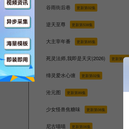
谷雨街后巷
更新第02集
逆天至尊
更新第538集
大主宰年番
更新第85集
死灵法师,我即是天灾(2026)
更新第07
缔灵爱水心缠
更新第02集
沧元图
更新第89集
少女怪兽焦糖味
更新第06集
尼古喵喵
更新第06集