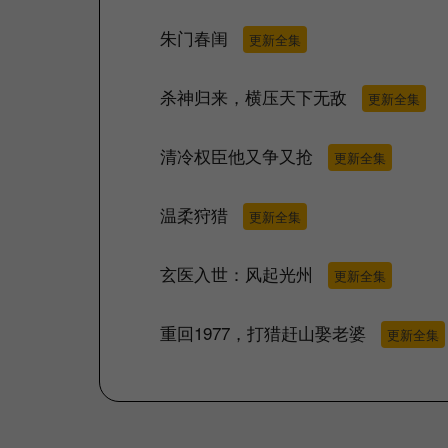
朱门春闺
更新全集
杀神归来，横压天下无敌
更新全集
清冷权臣他又争又抢
更新全集
温柔狩猎
更新全集
玄医入世：风起光州
更新全集
重回1977，打猎赶山娶老婆
更新全集