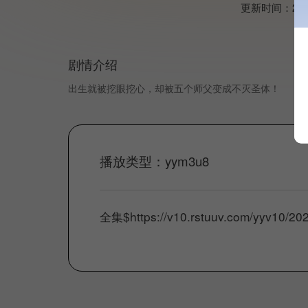
更新时间：
202
剧情介绍
出生就被挖眼挖心，却被五个师父变成不灭圣体！
播放类型：
yym3u8
全集
$
https://v10.rstuuv.com/yyv10/2