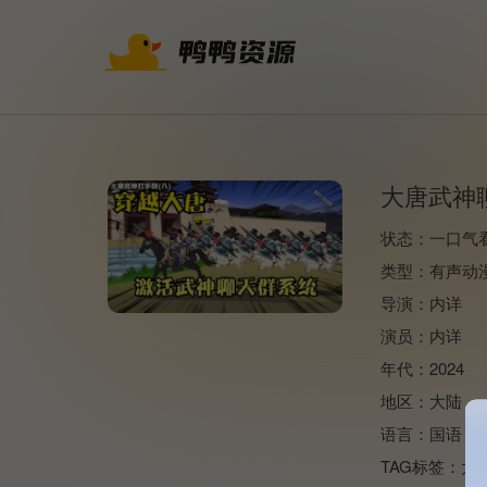
大唐武神
状态：
一口气
类型：
有声动
导演：
内详
演员：
内详
年代：
2024
地区：
大陆
语言：
国语
TAG标签：
大