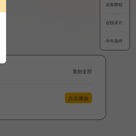
采集教程
在线求片
牛牛插件
复制全部
点击播放