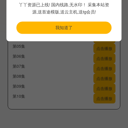
丫丫资源已上线! 国内线路,无水印！ 采集本站资
第01集
点击播放
源,送首途模版,送云主机,送tg会员!
第02集
点击播放
第03集
我知道了
点击播放
第04集
点击播放
第05集
点击播放
第06集
点击播放
第07集
点击播放
第08集
点击播放
第09集
点击播放
第10集
点击播放
第11集
点击播放
第12集
点击播放
第13集