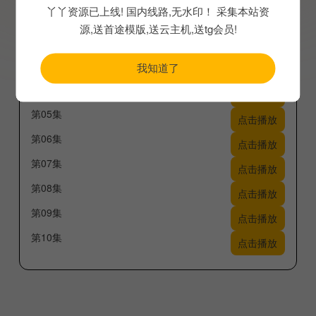
丫丫资源已上线! 国内线路,无水印！ 采集本站资
第01集
点击播放
源,送首途模版,送云主机,送tg会员!
第02集
点击播放
第03集
我知道了
点击播放
第04集
点击播放
第05集
点击播放
第06集
点击播放
第07集
点击播放
第08集
点击播放
第09集
点击播放
第10集
点击播放
第11集
点击播放
第12集
点击播放
第13集