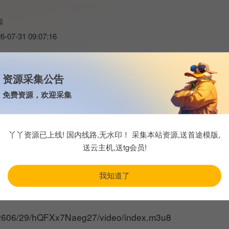
知
6-07-31 09:07:16
资源采集公告
免费资源，欢迎采集
，過份貪圖金錢與權勢、追求不屬於自己的愛，非份之想被無限放大，一
」、「石棺禁戀」、「一億殺機」、「危險遊戲」、「骯髒的子彈」、「
丫丫资源已上线! 国内线路,无水印！ 采集本站资源,送首途模版,
送云主机,送tg会员!
我知道了
202606/29/hQFXx7Naeg27/video/index.m3u8