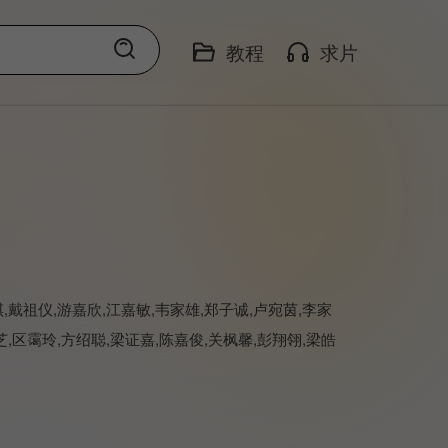
教程
求片
琪,戴祖仪,游嘉欣,江嘉敏,韦家雄,郑子诚,卢宛茵,李家
芝,区霭玲,方绍聪,梁证嘉,陈嘉俊,关枫馨,彭翔翎,梁皓