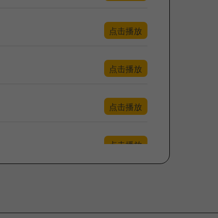
点击播放
点击播放
点击播放
点击播放
点击播放