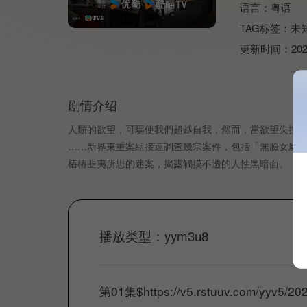
语言：
粤语
TAG标签：
未
更新时间：
202
剧情介绍
人類的欲望，可驅使我們超越自我，然而，當欲望失控
……新界東重案組接連調查幾宗案件，包括「無臉女屍
樁樁匪夷所思的迷案，揭露觸摸不透的人性黑暗面。
播放类型：
yym3u8
第01集
$
https://v5.rstuuv.com/yyv5/