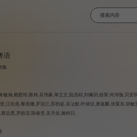
粤语
5集
朱敏瀚,赖慰玲,陈炜,吴伟豪,单立文,阮浩棕,刘佩玥,徐荣,何沛珈,贝安
坚,江欣燕,黎燕珊,罗冠兰,苏韵姿,吴沚默,叶靖仪,唐嘉麟,张翼东,胡敏
,蔡志恩,罗皓谊,陈俊坚,吴天佑,施焯日,
港