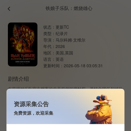
铁娘子乐队：燃烧雄心
状态：
更新TC
类型：
纪录片
导演：
马尔科姆·文维尔
年代：
2026
地区：
美国,英国
语言：
英语
更新时间：
2026-05-18 03:05:31
剧情介绍
在获得对乐队官方档案的史无前例的接触权，并结合现任与过往
成员亲身回忆的基础上，《铁娘子乐队：燃烧雄心》邀请乐迷共
同体验音乐史上最具标志性的传奇征程。这部震撼人心的纪录片
资源采集公告
横跨五十年岁月，完整记录了乐队从东伦敦小酒馆起步直至征服
免费资源，欢迎采集
世界级体育场馆的崛起之路。影片不仅收录了乐队成员及哈维尔
播放类型：
yym3u8
复制全部
·巴登、拉尔斯·乌尔里希、查克·D等特邀嘉宾的独家访谈，更首