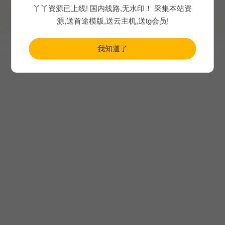
丫丫资源已上线! 国内线路,无水印！ 采集本站资
源,送首途模版,送云主机,送tg会员!
我知道了